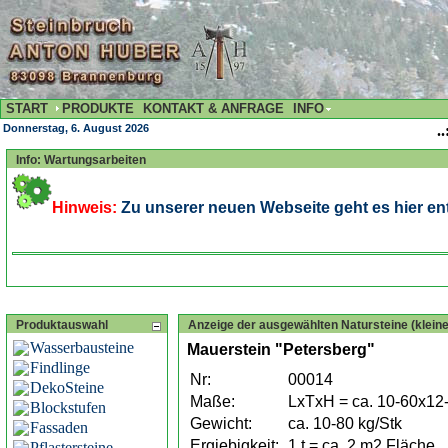
START
PRODUKTE
KONTAKT & ANFRAGE
INFO
Donnerstag, 6. August 2026
..
Info: Wartungsarbeiten
Hinweis:
Zu unserer neuen Webseite geht es hier ent
Produktauswahl
Anzeige der ausgewählten Natursteine (kleine
Wasserbausteine
Mauerstein "Petersberg"
Findlinge
Nr:
00014
DekoSteine
Maße:
LxTxH = ca. 10-60x12
Blockstufen
Gewicht:
ca. 10-80 kg/Stk
Fassaden
Ergiebigkeit:
1 t = ca. 2 m2 Fläche
Pflastersteine