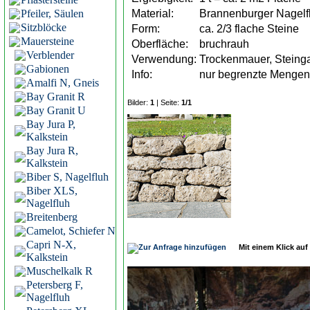
Pfeiler, Säulen
Material:
Brannenburger Nagelf
Sitzblöcke
Form:
ca. 2/3 flache Steine
Mauersteine
Oberfläche:
bruchrauh
Verblender
Verwendung:
Trockenmauer, Steingar
Gabionen
Info:
nur begrenzte Mengen 
Amalfi N, Gneis
Bay Granit R
Bilder:
1
| Seite:
1/1
Bay Granit U
Bay Jura P,
Kalkstein
Bay Jura R,
Kalkstein
Biber S, Nagelfluh
Biber XLS,
Nagelfluh
Breitenberg
Camelot, Schiefer N
Capri N-X,
Mit einem Klick auf I
Kalkstein
Muschelkalk R
Petersberg F,
Nagelfluh