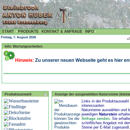
START
PRODUKTE
KONTAKT & ANFRAGE
INFO
Freitag, 7. August 2026
..
Info: Wartungsarbeiten
Hinweis:
Zu unserer neuen Webseite geht es hier ent
Produktauswahl
Anzeige der ausgewählten Natursteine (kleine
Wasserbausteine
Links in der Produktauswahl 
interessanten
Findlinge
Natursteine auswählen und b
DekoSteine
jeweiligen
Naturstein
erhalt
Blockstufen
Anfrage senden
.
Sie erhalt
schriftliches Angebot mit de
Fassaden
Steine per E-Mail zugesandt
Pflastersteine