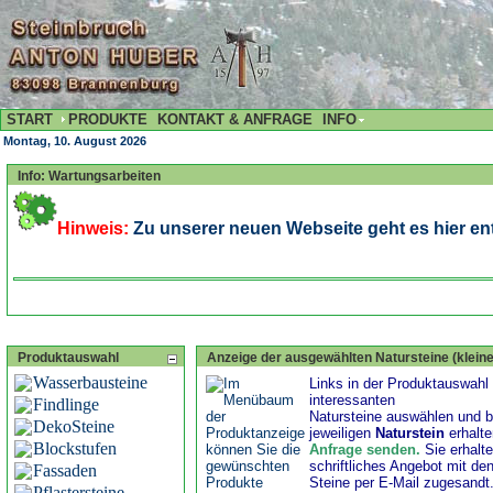
START
PRODUKTE
KONTAKT & ANFRAGE
INFO
Montag, 10. August 2026
Info: Wartungsarbeiten
Hinweis:
Zu unserer neuen Webseite geht es hier ent
Produktauswahl
Anzeige der ausgewählten Natursteine (kleine
Wasserbausteine
Links in der Produktauswahl 
interessanten
Findlinge
Natursteine auswählen und b
DekoSteine
jeweiligen
Naturstein
erhalt
Blockstufen
Anfrage senden
.
Sie erhalt
schriftliches Angebot mit de
Fassaden
Steine per E-Mail zugesandt
Pflastersteine