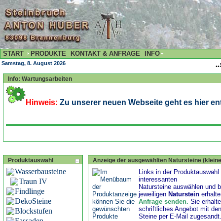
START
PRODUKTE
KONTAKT & ANFRAGE
INFO
Samstag, 8. August 2026
..
Info: Wartungsarbeiten
Hinweis:
Zu unserer neuen Webseite geht es hier ent
Produktauswahl
Anzeige der ausgewählten Natursteine (kleine
Wasserbausteine
Links in der Produktauswahl 
interessanten
Traun IV
Natursteine auswählen und b
Findlinge
jeweiligen
Naturstein
erhalt
DekoSteine
Anfrage senden
.
Sie erhalt
schriftliches Angebot mit de
Blockstufen
Steine per E-Mail zugesandt
Fassaden